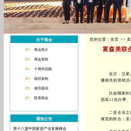
您的位置：首页 >> 卖
关于商会
富森美联
商会简介
商会章程
十周年回顾
近日，泛家居行
组织架构
播相关的营销活
领导题词
比如顾家的跨年直
联系商会
思双12告白季
二是企业之间
通知公告
展览的联合；圣
·
第十八届中国家居产业发展峰会