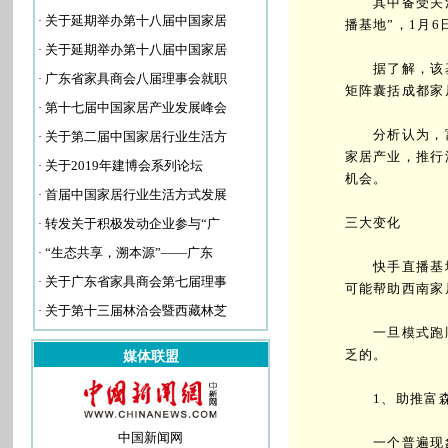
其中备受关注
·
关于延期举办第十八届中国家居
播基地”，1月
·
关于延期举办第十八届中国家居
据了解，该基
·
广东省家具商会八届理事会就职
矩阵囊括成都家
·
第十七届中国家居产业发展峰会
分析认为，富
·
关于第二届中国家居行业生活方
家居产业，推行
·
关于2019年建博会系列论坛
机会。
·
首届中国家居行业生活方式发展
三大变化
·
转发关于积极发动企业参与“广
·
“生态共享，溯本源”——广东
快手直播基地
·
关于广东省家具商会第七届理事
可能帮助西南家
·
关于第十三届林洽会暨西藏林芝
一旦模式跑顺
乏的。
媒体联盟
1、助推富森
中国新闻网
一个普遍现象