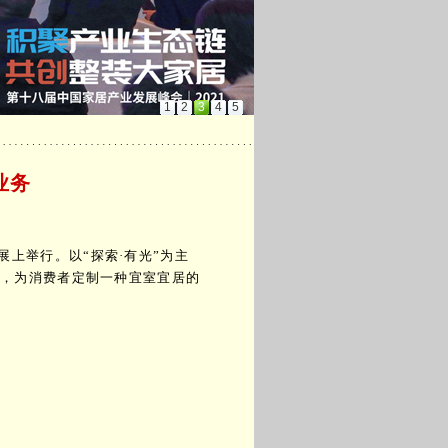
1
2
3
4
5
业务
展上举行。以“探索·有光”为主
式，为消费者定制一种宜室宜居的