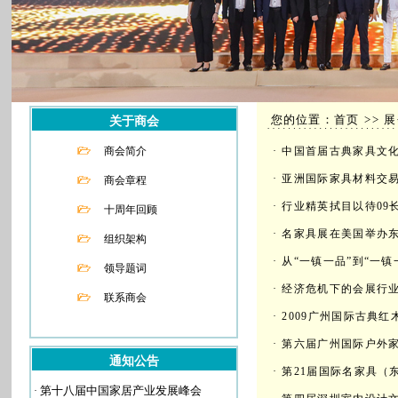
您的位置：首页 >> 
关于商会
商会简介
·
中国首届古典家具文
·
亚洲国际家具材料交易
商会章程
·
行业精英拭目以待09
十周年回顾
·
名家具展在美国举办东
组织架构
·
从“一镇一品”到“一镇
领导题词
·
经济危机下的会展行
联系商会
·
2009广州国际古典红
·
第六届广州国际户外
通知公告
·
第21届国际名家具（
·
第十八届中国家居产业发展峰会