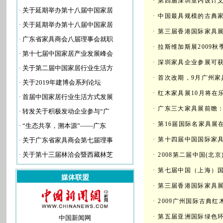
·
第四届深圳室内设计
·
关于延期举办第十八届中国家居
·
中国最具规模的古典家
·
关于延期举办第十八届中国家居
·
第三届香港国际家具展
·
广东省家具商会八届理事会就职
·
拉斯维加斯展2009
·
第十七届中国家居产业发展峰会
·
深圳家具企业参展可
·
关于第二届中国家居行业生活方
·
首次改期，9月广州家
·
关于2019年建博会系列论坛
·
红木家具展10月将在
·
首届中国家居行业生活方式发展
·
广东三大家具展前瞻：
·
转发关于积极发动企业参与“广
·
第16届国际名家具展
·
“生态共享，溯本源”——广东
·
第十四届中国国际家
·
关于广东省家具商会第七届理事
·
关于第十三届林洽会暨西藏林芝
·
2008第二届中国(北
·
第七届中国（上海）
媒体联盟
·
第三届香港国际家具展
·
2009广州国际古典红
·
第五届亚洲国际绿色
中国新闻网